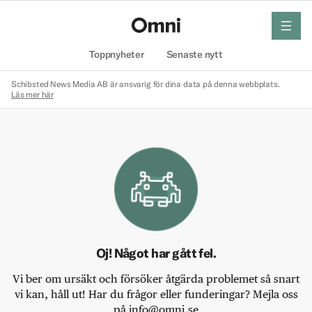
meny
Hem
Toppnyheter
Senaste nytt
Schibsted News Media AB är ansvarig för dina data på denna webbplats.
Läs mer här
Oj! Något har gått fel.
Vi ber om ursäkt och försöker åtgärda problemet så snart
vi kan, håll ut! Har du frågor eller funderingar? Mejla oss
på info@omni.se