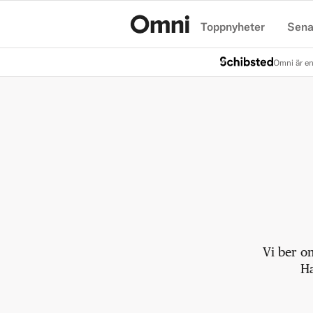
Toppnyheter
Sena
Hem
Omni är en
Vi ber o
Ha