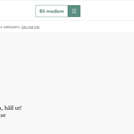
Bli medlem
meny
na webbplats.
Läs mer här
 håll ut!
.se