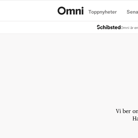
Toppnyheter
Sena
Hem
Omni är en
Vi ber o
Ha