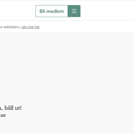
Bli medlem
meny
na webbplats.
Läs mer här
 håll ut!
.se