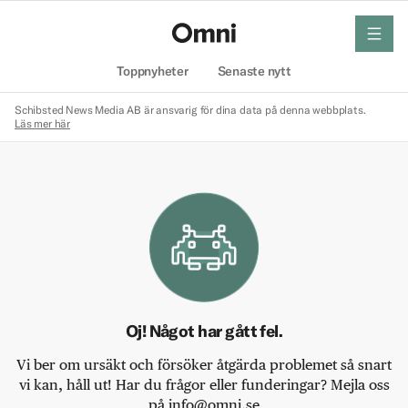
meny
Hem
Toppnyheter
Senaste nytt
Schibsted News Media AB är ansvarig för dina data på denna webbplats.
Läs mer här
Oj! Något har gått fel.
Vi ber om ursäkt och försöker åtgärda problemet så snart
vi kan, håll ut! Har du frågor eller funderingar? Mejla oss
på info@omni.se