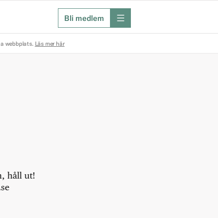
Bli medlem
meny
na webbplats.
Läs mer här
 håll ut!
.se