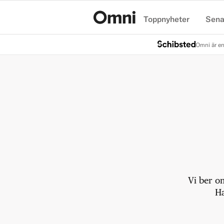
Toppnyheter
Sena
Hem
Omni är en
Vi ber o
Ha