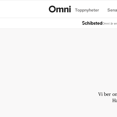
Toppnyheter
Sena
Hem
Omni är en
Vi ber o
Ha