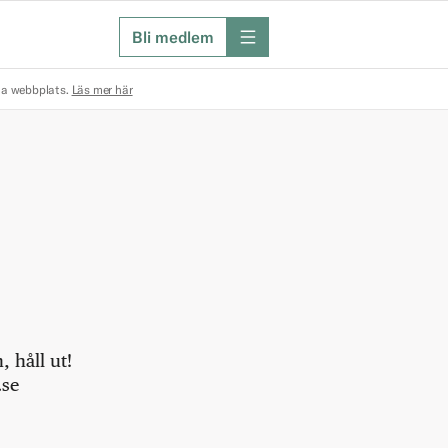
Bli medlem
meny
na webbplats.
Läs mer här
 håll ut!
.se