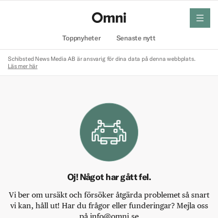
meny
Hem
Toppnyheter
Senaste nytt
Schibsted News Media AB är ansvarig för dina data på denna webbplats.
Läs mer här
Oj! Något har gått fel.
Vi ber om ursäkt och försöker åtgärda problemet så snart
vi kan, håll ut! Har du frågor eller funderingar? Mejla oss
på info@omni.se