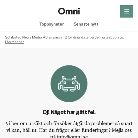
meny
Hem
Toppnyheter
Senaste nytt
Schibsted News Media AB är ansvarig för dina data på denna webbplats.
Läs mer här
Oj! Något har gått fel.
Vi ber om ursäkt och försöker åtgärda problemet så snart
vi kan, håll ut! Har du frågor eller funderingar? Mejla oss
på info@omni.se