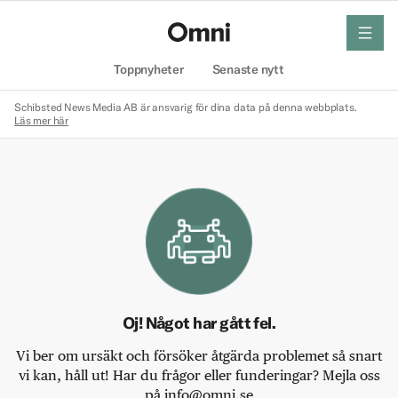
meny
Hem
Toppnyheter
Senaste nytt
Schibsted News Media AB är ansvarig för dina data på denna webbplats.
Läs mer här
Oj! Något har gått fel.
Vi ber om ursäkt och försöker åtgärda problemet så snart
vi kan, håll ut! Har du frågor eller funderingar? Mejla oss
på info@omni.se