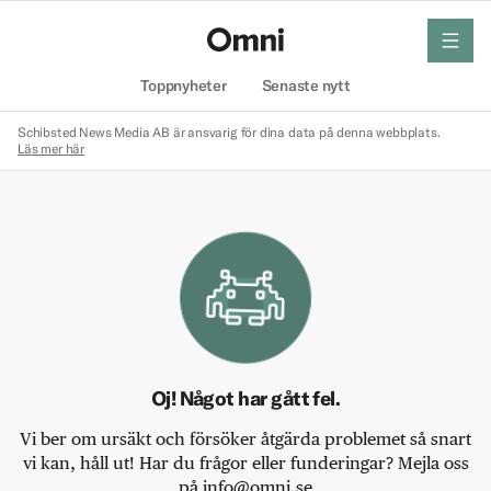
meny
Hem
Toppnyheter
Senaste nytt
Schibsted News Media AB är ansvarig för dina data på denna webbplats.
Läs mer här
Oj! Något har gått fel.
Vi ber om ursäkt och försöker åtgärda problemet så snart
vi kan, håll ut! Har du frågor eller funderingar? Mejla oss
på info@omni.se