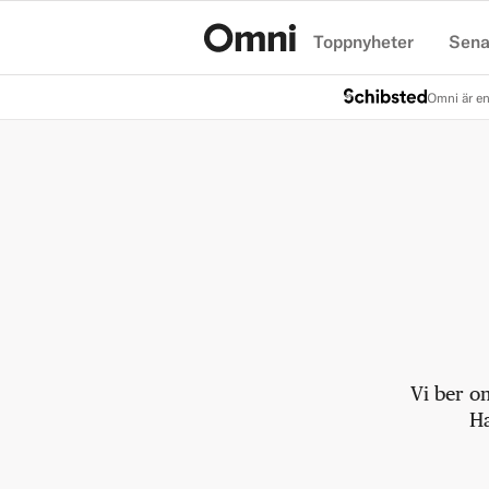
Toppnyheter
Sena
Hem
Omni är en
Vi ber o
Ha