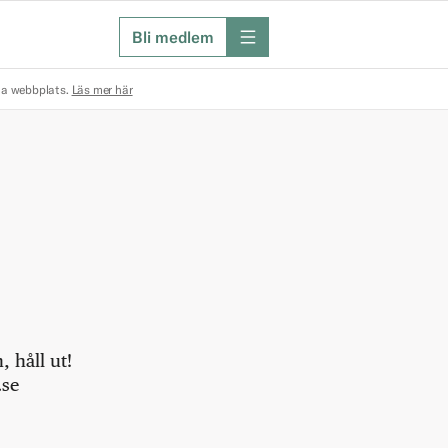
Bli medlem
meny
na webbplats.
Läs mer här
 håll ut!
.se