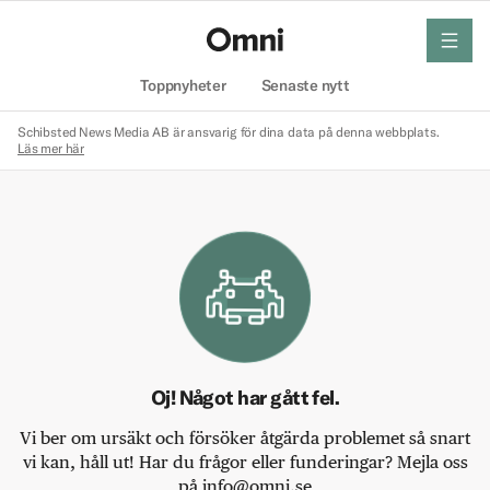
meny
Hem
Toppnyheter
Senaste nytt
Schibsted News Media AB är ansvarig för dina data på denna webbplats.
Läs mer här
Oj! Något har gått fel.
Vi ber om ursäkt och försöker åtgärda problemet så snart
vi kan, håll ut! Har du frågor eller funderingar? Mejla oss
på info@omni.se