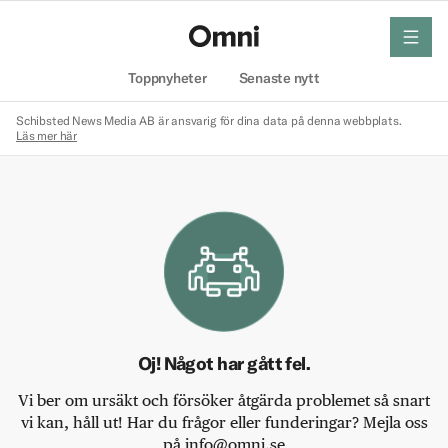
meny
Hem
Toppnyheter
Senaste nytt
Schibsted News Media AB är ansvarig för dina data på denna webbplats.
Läs mer här
Oj! Något har gått fel.
Vi ber om ursäkt och försöker åtgärda problemet så snart
vi kan, håll ut! Har du frågor eller funderingar? Mejla oss
på info@omni.se