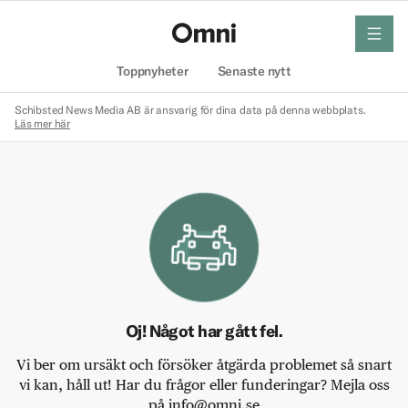
meny
Hem
Toppnyheter
Senaste nytt
Schibsted News Media AB är ansvarig för dina data på denna webbplats.
Läs mer här
Oj! Något har gått fel.
Vi ber om ursäkt och försöker åtgärda problemet så snart
vi kan, håll ut! Har du frågor eller funderingar? Mejla oss
på info@omni.se