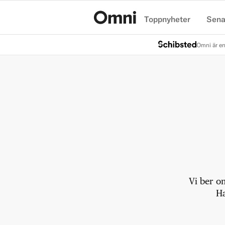
Toppnyheter
Sena
Hem
Omni är en
Vi ber o
Ha