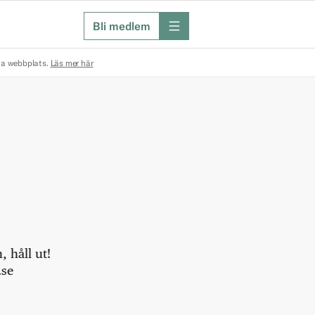
Bli medlem
meny
na webbplats.
Läs mer här
 håll ut!
.se