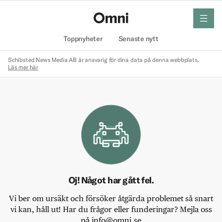
meny
Hem
Toppnyheter
Senaste nytt
Schibsted News Media AB är ansvarig för dina data på denna webbplats.
Läs mer här
Oj! Något har gått fel.
Vi ber om ursäkt och försöker åtgärda problemet så snart
vi kan, håll ut! Har du frågor eller funderingar? Mejla oss
på info@omni.se