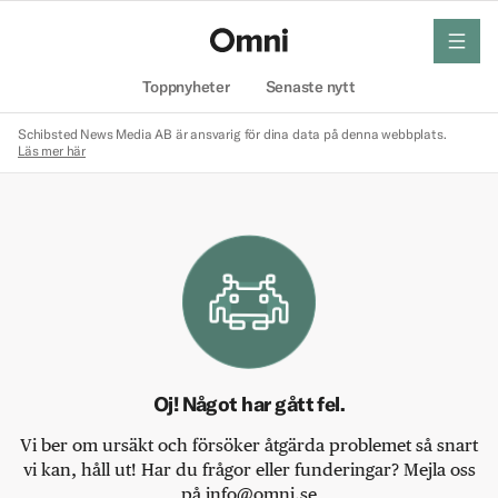
meny
Hem
Toppnyheter
Senaste nytt
Schibsted News Media AB är ansvarig för dina data på denna webbplats.
Läs mer här
Oj! Något har gått fel.
Vi ber om ursäkt och försöker åtgärda problemet så snart
vi kan, håll ut! Har du frågor eller funderingar? Mejla oss
på info@omni.se