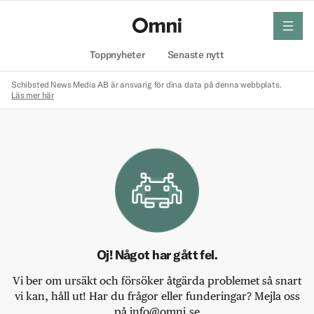
meny
Hem
Toppnyheter
Senaste nytt
Schibsted News Media AB är ansvarig för dina data på denna webbplats.
Läs mer här
Oj! Något har gått fel.
Vi ber om ursäkt och försöker åtgärda problemet så snart
vi kan, håll ut! Har du frågor eller funderingar? Mejla oss
på info@omni.se