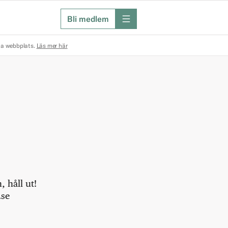
Bli medlem
meny
na webbplats.
Läs mer här
 håll ut!
.se