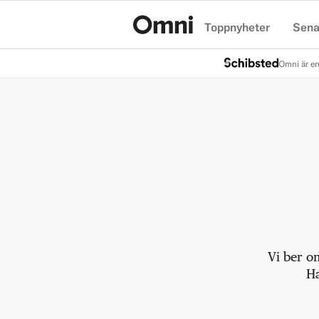
Toppnyheter
Sena
Hem
Omni är en
Vi ber o
Ha