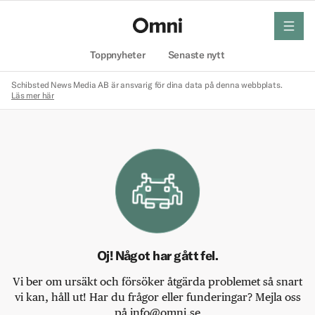
meny
Hem
Toppnyheter
Senaste nytt
Schibsted News Media AB är ansvarig för dina data på denna webbplats.
Läs mer här
Oj! Något har gått fel.
Vi ber om ursäkt och försöker åtgärda problemet så snart
vi kan, håll ut! Har du frågor eller funderingar? Mejla oss
på info@omni.se