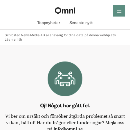
meny
Hem
Toppnyheter
Senaste nytt
Schibsted News Media AB är ansvarig för dina data på denna webbplats.
Läs mer här
Oj! Något har gått fel.
Vi ber om ursäkt och försöker åtgärda problemet så snart
vi kan, håll ut! Har du frågor eller funderingar? Mejla oss
på info@omni.se