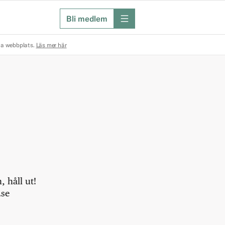
Bli medlem
meny
na webbplats.
Läs mer här
 håll ut!
.se