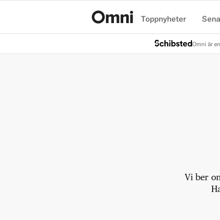
Toppnyheter
Sena
Hem
Omni är en
Vi ber o
Ha