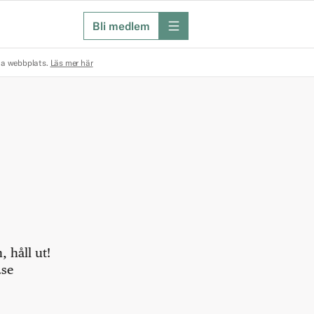
Bli medlem
meny
na webbplats.
Läs mer här
 håll ut!
.se