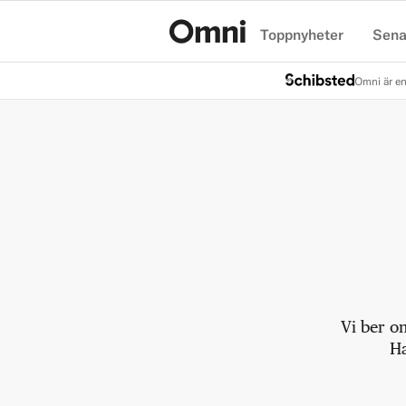
Toppnyheter
Sena
Hem
Omni är en
Vi ber o
Ha