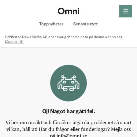
meny
Hem
Toppnyheter
Senaste nytt
Schibsted News Media AB är ansvarig för dina data på denna webbplats.
Läs mer här
Oj! Något har gått fel.
Vi ber om ursäkt och försöker åtgärda problemet så snart
vi kan, håll ut! Har du frågor eller funderingar? Mejla oss
på info@omni.se