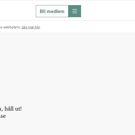
Bli medlem
meny
na webbplats.
Läs mer här
 håll ut!
.se