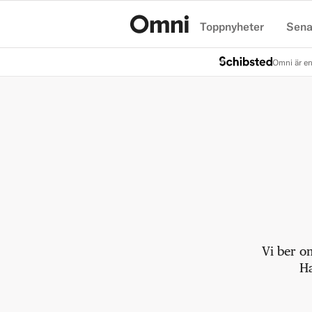
Toppnyheter
Sena
Hem
Omni är en
Vi ber o
Ha