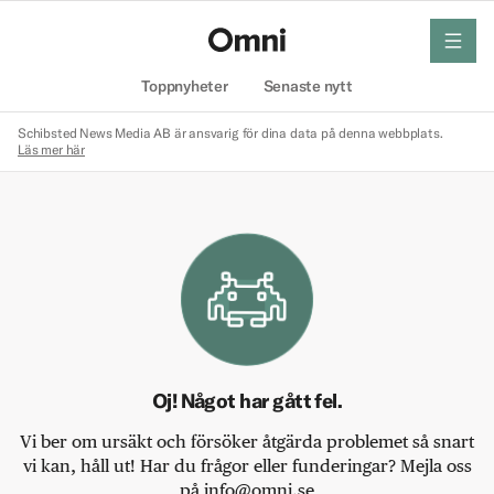
meny
Hem
Toppnyheter
Senaste nytt
Schibsted News Media AB är ansvarig för dina data på denna webbplats.
Läs mer här
Oj! Något har gått fel.
Vi ber om ursäkt och försöker åtgärda problemet så snart
vi kan, håll ut! Har du frågor eller funderingar? Mejla oss
på info@omni.se