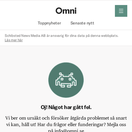
meny
Hem
Toppnyheter
Senaste nytt
Schibsted News Media AB är ansvarig för dina data på denna webbplats.
Läs mer här
Oj! Något har gått fel.
Vi ber om ursäkt och försöker åtgärda problemet så snart
vi kan, håll ut! Har du frågor eller funderingar? Mejla oss
på info@omni.se