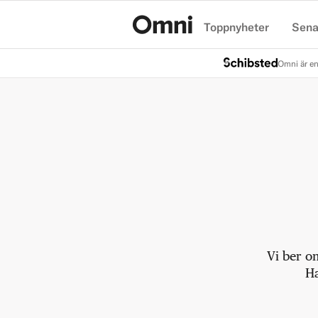
Toppnyheter
Sena
Hem
Omni är en
Vi ber o
Ha