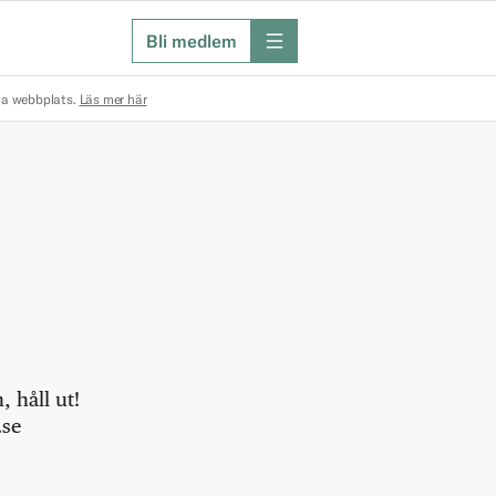
Bli medlem
meny
na webbplats.
Läs mer här
 håll ut!
.se