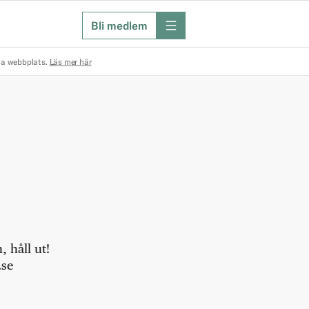
Bli medlem
meny
na webbplats.
Läs mer här
 håll ut!
.se