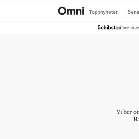
Toppnyheter
Sena
Hem
Omni är en
Vi ber o
Ha