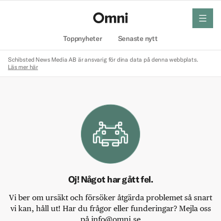
meny
Hem
Toppnyheter
Senaste nytt
Schibsted News Media AB är ansvarig för dina data på denna webbplats.
Läs mer här
Oj! Något har gått fel.
Vi ber om ursäkt och försöker åtgärda problemet så snart
vi kan, håll ut! Har du frågor eller funderingar? Mejla oss
på info@omni.se