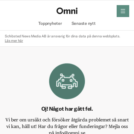
meny
Hem
Toppnyheter
Senaste nytt
Schibsted News Media AB är ansvarig för dina data på denna webbplats.
Läs mer här
Oj! Något har gått fel.
Vi ber om ursäkt och försöker åtgärda problemet så snart
vi kan, håll ut! Har du frågor eller funderingar? Mejla oss
på info@omni.se