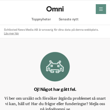
meny
Hem
Toppnyheter
Senaste nytt
Schibsted News Media AB är ansvarig för dina data på denna webbplats.
Läs mer här
Oj! Något har gått fel.
Vi ber om ursäkt och försöker åtgärda problemet så snart
vi kan, håll ut! Har du frågor eller funderingar? Mejla oss
på info@omni.se