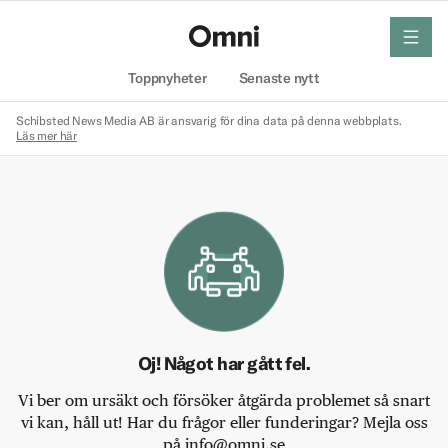
meny
Hem
Toppnyheter
Senaste nytt
Schibsted News Media AB är ansvarig för dina data på denna webbplats.
Läs mer här
Oj! Något har gått fel.
Vi ber om ursäkt och försöker åtgärda problemet så snart
vi kan, håll ut! Har du frågor eller funderingar? Mejla oss
på info@omni.se