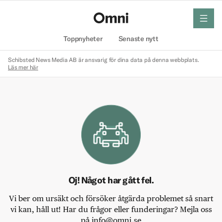
meny
Hem
Toppnyheter
Senaste nytt
Schibsted News Media AB är ansvarig för dina data på denna webbplats.
Läs mer här
Oj! Något har gått fel.
Vi ber om ursäkt och försöker åtgärda problemet så snart
vi kan, håll ut! Har du frågor eller funderingar? Mejla oss
på info@omni.se