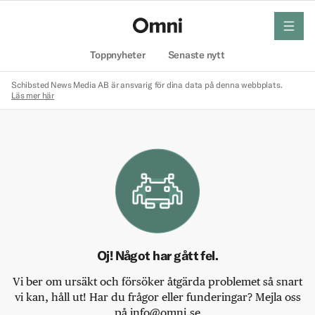
meny
Hem
Toppnyheter
Senaste nytt
Schibsted News Media AB är ansvarig för dina data på denna webbplats.
Läs mer här
Oj! Något har gått fel.
Vi ber om ursäkt och försöker åtgärda problemet så snart
vi kan, håll ut! Har du frågor eller funderingar? Mejla oss
på info@omni.se