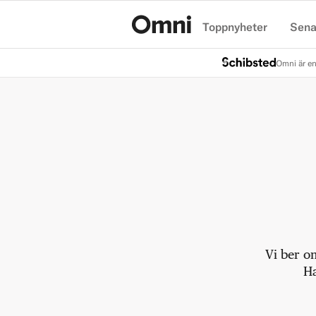
Toppnyheter
Sena
Hem
Omni är en
Vi ber o
Ha