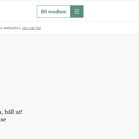
Bli medlem
meny
na webbplats.
Läs mer här
 håll ut!
.se