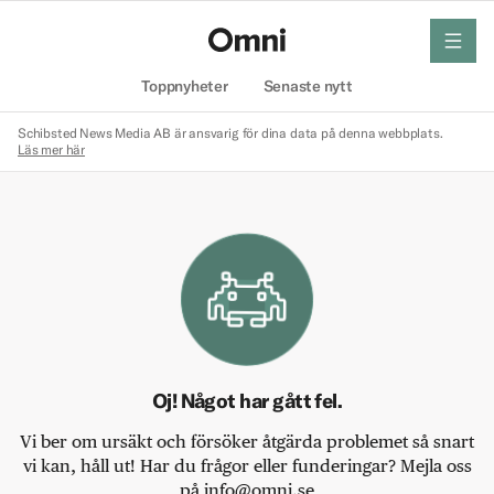
meny
Hem
Toppnyheter
Senaste nytt
Schibsted News Media AB är ansvarig för dina data på denna webbplats.
Läs mer här
Oj! Något har gått fel.
Vi ber om ursäkt och försöker åtgärda problemet så snart
vi kan, håll ut! Har du frågor eller funderingar? Mejla oss
på info@omni.se