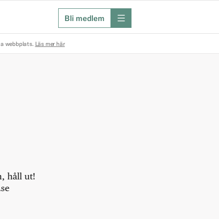
Bli medlem
meny
na webbplats.
Läs mer här
 håll ut!
.se