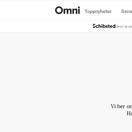
Toppnyheter
Sena
Hem
Omni är en
Vi ber o
Ha