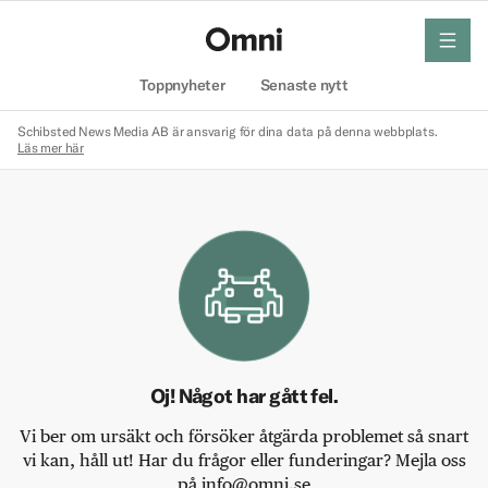
meny
Hem
Toppnyheter
Senaste nytt
Schibsted News Media AB är ansvarig för dina data på denna webbplats.
Läs mer här
Oj! Något har gått fel.
Vi ber om ursäkt och försöker åtgärda problemet så snart
vi kan, håll ut! Har du frågor eller funderingar? Mejla oss
på info@omni.se