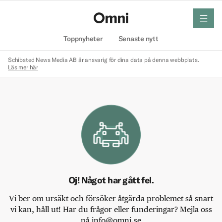
meny
Hem
Toppnyheter
Senaste nytt
Schibsted News Media AB är ansvarig för dina data på denna webbplats.
Läs mer här
Oj! Något har gått fel.
Vi ber om ursäkt och försöker åtgärda problemet så snart
vi kan, håll ut! Har du frågor eller funderingar? Mejla oss
på info@omni.se