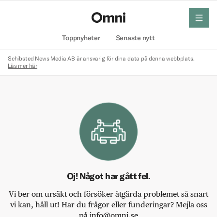
meny
Hem
Toppnyheter
Senaste nytt
Schibsted News Media AB är ansvarig för dina data på denna webbplats.
Läs mer här
Oj! Något har gått fel.
Vi ber om ursäkt och försöker åtgärda problemet så snart
vi kan, håll ut! Har du frågor eller funderingar? Mejla oss
på info@omni.se