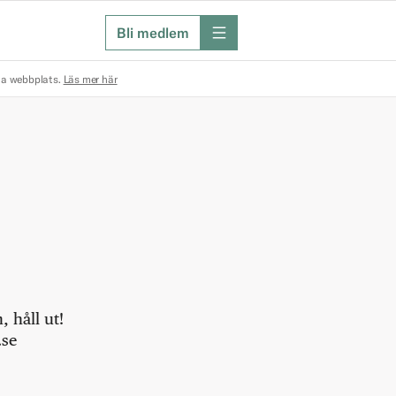
Bli medlem
meny
na webbplats.
Läs mer här
 håll ut!
.se