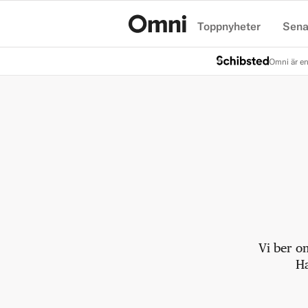
Toppnyheter
Sena
Hem
Omni är en
Vi ber o
Ha