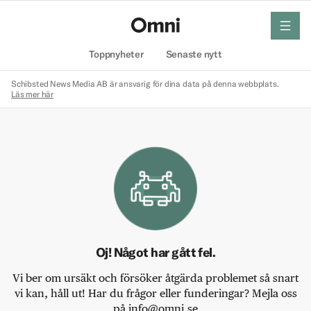
meny
Hem
Toppnyheter
Senaste nytt
Schibsted News Media AB är ansvarig för dina data på denna webbplats.
Läs mer här
Oj! Något har gått fel.
Vi ber om ursäkt och försöker åtgärda problemet så snart
vi kan, håll ut! Har du frågor eller funderingar? Mejla oss
på info@omni.se