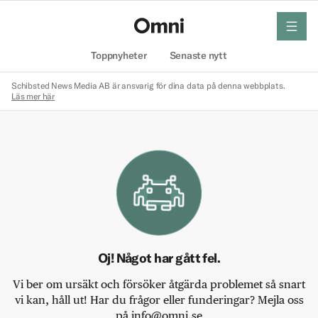
meny
Hem
Toppnyheter
Senaste nytt
Schibsted News Media AB är ansvarig för dina data på denna webbplats.
Läs mer här
Oj! Något har gått fel.
Vi ber om ursäkt och försöker åtgärda problemet så snart
vi kan, håll ut! Har du frågor eller funderingar? Mejla oss
på info@omni.se