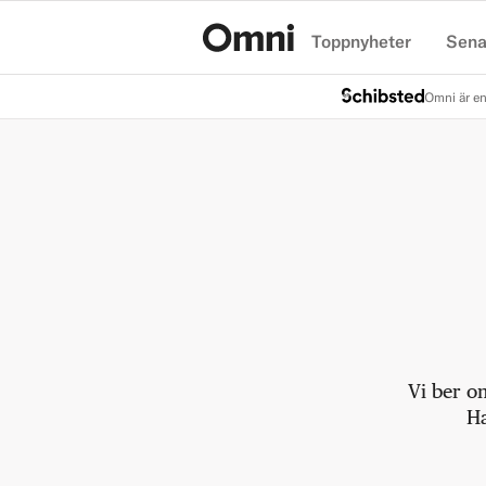
Toppnyheter
Sena
Hem
Omni är en
Vi ber o
Ha