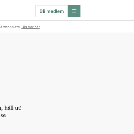
Bli medlem
meny
na webbplats.
Läs mer här
 håll ut!
.se