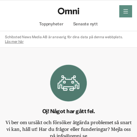
meny
Hem
Toppnyheter
Senaste nytt
Schibsted News Media AB är ansvarig för dina data på denna webbplats.
Läs mer här
Oj! Något har gått fel.
Vi ber om ursäkt och försöker åtgärda problemet så snart
vi kan, håll ut! Har du frågor eller funderingar? Mejla oss
på info@omni.se