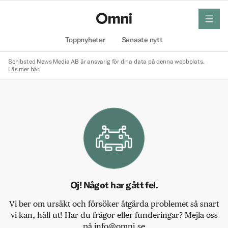
meny
Hem
Toppnyheter
Senaste nytt
Schibsted News Media AB är ansvarig för dina data på denna webbplats.
Läs mer här
Oj! Något har gått fel.
Vi ber om ursäkt och försöker åtgärda problemet så snart
vi kan, håll ut! Har du frågor eller funderingar? Mejla oss
på info@omni.se