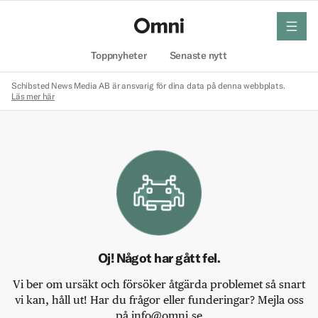
meny
Hem
Toppnyheter
Senaste nytt
Schibsted News Media AB är ansvarig för dina data på denna webbplats.
Läs mer här
Oj! Något har gått fel.
Vi ber om ursäkt och försöker åtgärda problemet så snart
vi kan, håll ut! Har du frågor eller funderingar? Mejla oss
på info@omni.se