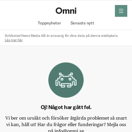
meny
Hem
Toppnyheter
Senaste nytt
Schibsted News Media AB är ansvarig för dina data på denna webbplats.
Läs mer här
Oj! Något har gått fel.
Vi ber om ursäkt och försöker åtgärda problemet så snart
vi kan, håll ut! Har du frågor eller funderingar? Mejla oss
på info@omni.se