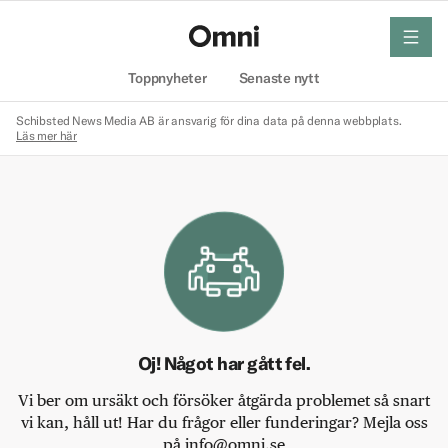
meny
Hem
Toppnyheter
Senaste nytt
Schibsted News Media AB är ansvarig för dina data på denna webbplats.
Läs mer här
Oj! Något har gått fel.
Vi ber om ursäkt och försöker åtgärda problemet så snart
vi kan, håll ut! Har du frågor eller funderingar? Mejla oss
på info@omni.se